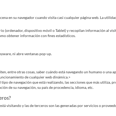
cena en su navegador cuando visita casi cualquier página web. La utilidad
rio (ordenador, dispositivo móvil o Tablet) y recopilan información al vi
 como obtener información con fines estadísticos.
spyware, ni abre ventanas pop-up.
iten, entre otras cosas, saber cuándo está navegando un humano o una a
 funcionamiento de cualquier web dinámica.>
tipo de navegación que está realizando, las secciones que más utiliza, pr
ción de su navegación, su país de procedencia, idioma, etc.
ceros?
está visitando y las de terceros son las generadas por servicios o provee