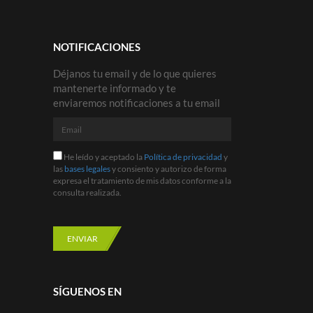
NOTIFICACIONES
Déjanos tu email y de lo que quieres
mantenerte informado y te
enviaremos notificaciones a tu email
Email
He
He leído y aceptado la
Política de privacidad
y
leído
las
bases legales
y consiento y autorizo de forma
y
expresa el tratamiento de mis datos conforme a la
aceptado
consulta realizada.
la
Política
de
privacidad
ENVIAR
y
las
bases
legales
SÍGUENOS EN
y
consiento