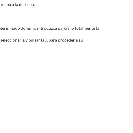
rriba a la derecha.
determinado dominio introduzca parcial o totalmente la
 seleccionarla y pulsar la X para proceder a su